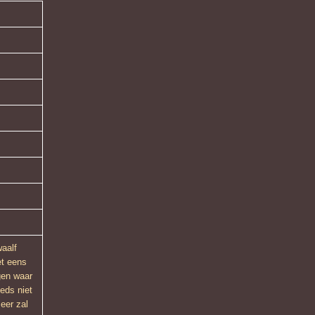
waalf
et eens
ngen waar
eeds niet
eer zal