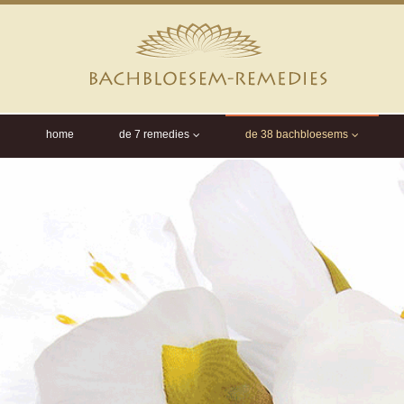
home
de 7 remedies
de 38 bachbloesems