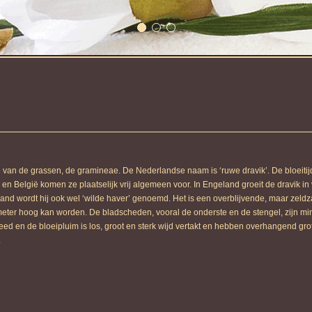
e van de grassen, de gramineae. De Nederlandse naam is ‘ruwe dravik’. De bloeitij
g en België komen ze plaatselijk vrij algemeen voor. In Engeland groeit de dravik in
nd wordt hij ook wel ‘wilde haver’ genoemd. Het is een overblijvende, maar zeld
 meter hoog kan worden. De bladscheden, vooral de onderste en de stengel, zijn mi
eed en de bloeipluim is los, groot en sterk wijd vertakt en hebben overhangend gro
.