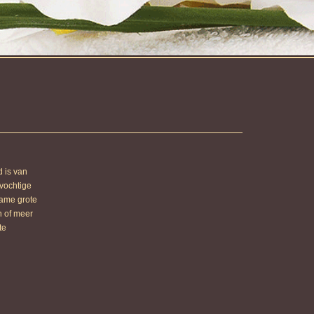
d is van
 vochtige
zame grote
n of meer
te