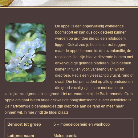
De appel is een oppervlakkig wortelende
boomsoort en kan dus ook geteeld kunnen
worden op gronden die op een rotsbodem
liggen. Ook al zou je het niet direct zeggen,
maar de appel behoort tot de rozenfamilie, de
rosaceae. Het zijn bladverliezende bomen met
enkelvoudige getande bladeren. De bloemen
komen in tuilen voor, variërend van wit tot
dieprose. Het is een vleesachtig vrucht, rond of
ovaal. Die het prima doet op alle grondsoorten
die goed vochtig zijn, maar met name op
kalkrijke zandgrond en kleigrond. Het ras waar het bij de Bach-remedie Crab
Apple om gaat is een oude gekweekte hoogstamsoort die later verwilderd is.
De hartvormige bloemblaadjes zijn dieprose aan de rand en meer naar
binnen wit. In mei vindt de bloei plaats.
Behoort tot groep
6 – moedeloosheid en wanhoop
Latijnse naam
Malus pumila