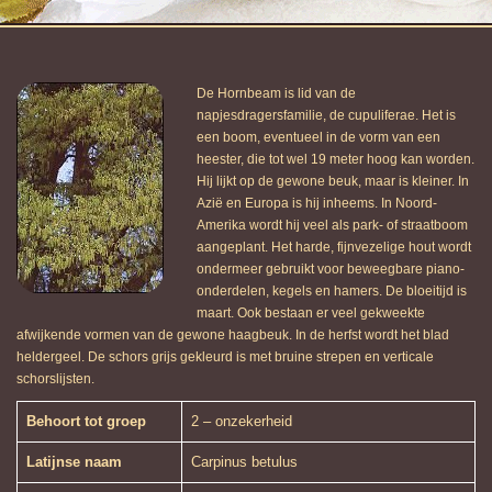
De Hornbeam is lid van de
napjesdragersfamilie, de cupuliferae. Het is
een boom, eventueel in de vorm van een
heester, die tot wel 19 meter hoog kan worden.
Hij lijkt op de gewone beuk, maar is kleiner. In
Azië en Europa is hij inheems. In Noord-
Amerika wordt hij veel als park- of straatboom
aangeplant. Het harde, fijnvezelige hout wordt
ondermeer gebruikt voor beweegbare piano-
onderdelen, kegels en hamers. De bloeitijd is
maart. Ook bestaan er veel gekweekte
afwijkende vormen van de gewone haagbeuk. In de herfst wordt het blad
heldergeel. De schors grijs gekleurd is met bruine strepen en verticale
schorslijsten.
Behoort tot groep
2 – onzekerheid
Latijnse naam
Carpinus betulus