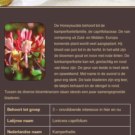
De Honeysuckle behoort tot de
kamperfoeliefamilie, de caprifoliaceae. De van
oorsprong uit Zuid- en Midden- Europa
komende plant wordt veel aangeplant. Hij
bloeit van juni tot in de herfst. In het wild zijn
de bloemen goud en ivoor met rode tinten. De
tuinkamperfoelie kan wit, geelachtig en rood
van kleur zijn. De geur van beide is heel sterk
en opwekkend. Met name in de avond is de
geur erg sterk. De kale bladeren zijn erg teer,
de takjes behaard en de stengel is rond.
Tussen de diverse bloemkransen staan steeds een paar samengegroeide
bladeren.
Behoort tot groep
3 – onvoldoende interesse in hier en nu
Latijnse naam
Lonicera caprifolium
Nederlandse naam
Kamperfoelie