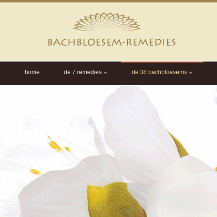
home
de 7 remedies
de 38 bachbloesems