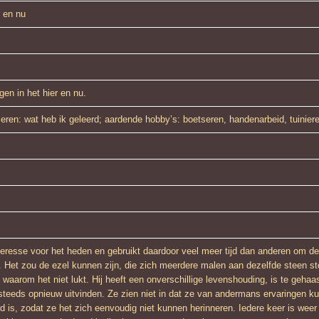
r en nu
en in het hier en nu.
eren: wat heb ik geleerd; aardende hobby’s: boetseren, handenarbeid, tuinier
nteresse voor het heden en gebruikt daardoor veel meer tijd dan anderen om de
n. Het zou de ezel kunnen zijn, die zich meerdere malen aan dezelfde steen st
t waarom het niet lukt. Hij heeft een onverschillige levenshouding, is te gehaa
 steeds opnieuw uitvinden. Ze zien niet in dat ze van andermans ervaringen k
d is, zodat ze het zich eenvoudig niet kunnen herinneren. Iedere keer is weer