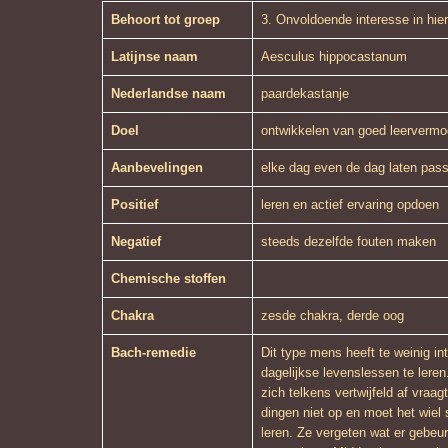
Behoort tot groep
3. Onvoldoende interesse in hie
Latijnse naam
Aesculus hippocastanum
Nederlandse naam
paardekastanje
Doel
ontwikkelen van goed leervermog
Aanbevelingen
elke dag even de dag laten pass
Positief
leren en actief ervaring opdoen
Negatief
steeds dezelfde fouten maken
Chemische stoffen
Chakra
zesde chakra, derde oog
Bach-remedie
Dit type mens heeft te weinig i
dagelijkse levenslessen te lere
zich telkens vertwijfeld af vraag
dingen niet op en moet het wiel
leren. Ze vergeten wat er gebeur