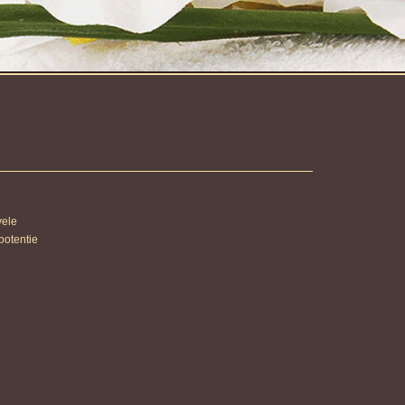
vele
potentie