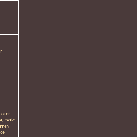
en.
oot en
st, merkt
unnen
 de